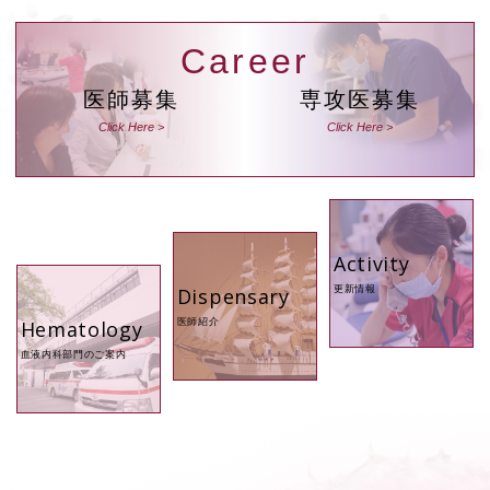
Career
医師募集
専攻医募集
Activity
Dispensary
更新情報
Hematology
医師紹介
血液内科部門のご案内