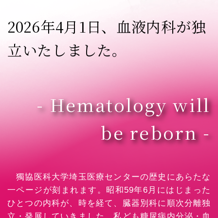
2026年4月1日、血液内科が独
立いたしました。
- Hematology will
be reborn -
獨協医科大学埼玉医療センターの歴史にあらたな
一ページが刻まれます。昭和59年6月にはじまった
ひとつの内科が、時を経て、臓器別科に順次分離独
立・発展していきました。私ども糖尿病内分泌・血