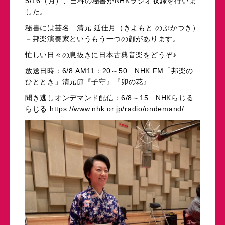
5/16（月）、当科の秘書がNHKラジオ収録を行いま
した。
秘書には芸名 清元 延佳月（きよもと のぶかつき）
－邦楽演奏家というもう一つの顔があります。
忙しい日々の息抜きに日本古典音楽をどうぞ♪
放送日時：6/8 AM11：20～50 NHK FM「邦楽の
ひととき」清元節『子守』『卯の花』
聞き逃しオンデマンド配信：6/8～15 NHKらじる
らじる https://www.nhk.or.jp/radio/ondemand/